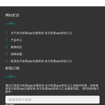
网站栏目
关于东方彩票app注册登录-东方彩票app登录入口
产品中心
新闻动态
招商加盟
联系东方彩票app注册登录-东方彩票app登录入口
邮箱订阅
通过订阅东方彩票app注册登录-东方彩票app登录入口 的邮件列表，您将更
新东方彩票app注册登录-东方彩票app登录入口 的最新消息。 填写你的电子
邮件：