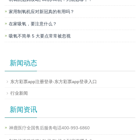
家用制氧机应对新冠真的有用吗？
在家吸氧，要注意什么？
吸氧不简单 5 大要点常常被忽视
新闻动态
东方彩票app注册登录-东方彩票app登录入口
行业新闻
新闻资讯
神鹿医疗全国售后服务电话400-993-6860